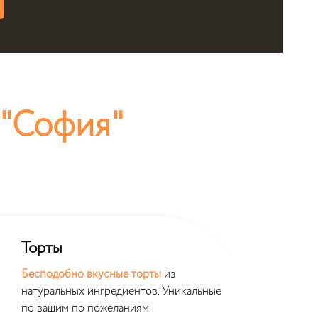
"София"
Торты
Пи
Бесподобно вкусные торты
из
Пир
натуральных ингредиентов. Уникальные
кре
по вашим по пожеланиям
—
н