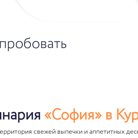
пробовать
инария
«София» в Ку
территория свежей выпечки и аппетитных дес