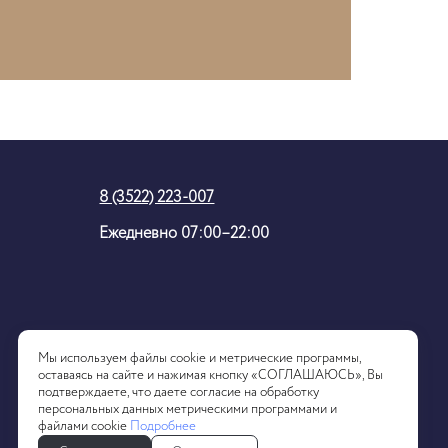
8 (3522) 223-007
Ежедневно 07:00–22:00
Мы используем файлы cookie и метрические программы,
оставаясь на сайте и нажимая кнопку «СОГЛАШАЮСЬ», Вы
подтверждаете, что даете согласие на обработку
персональных данных метрическими программами и
файлами cookie
Подробнее