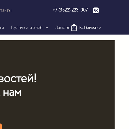
+7 (3522) 223-007
такты
ки
Булочки и хлеб
Заморозка
Корзина
Напитки
овостей!
 нам