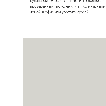
кулинарии «София». Готовим слоеное, др
проверенным поколениями. Кулинарными
домой, в офис или угостить друзей.