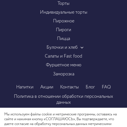
Торты
Индивидуальные торты
Пирожное
Пироги
Пицца
Булочки и хлеб
Салаты и Fast food
Фуршетное меню
Заморозка
Напитки
Акции
Контакты
Блог
FAQ
Политика в отношении обработки персональных
данных
Пользовательское соглашение
Мы используем файлы cookie и метрические программы, оставаясь на
сайте и нажимая кнопку «СОГЛАШАЮСЬ», Вы подтверждаете, что
даете согласие на обработку персональных данных метрическими