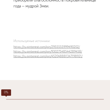
приобрели благосклонность покровительницы
года — мудрой Змеи.
Используемые источники:
https://ru.pinterest.com/pin/2955555999490202/
https://ru.pinterest.com/pin/93027548544289458/
https://ru.pinterest.com/pin/452048881347198921/