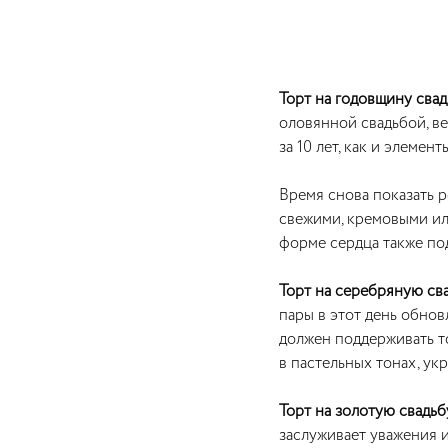
Торт на годовщину свадь
оловянной свадьбой, ве
за 10 лет, как и элемент
Время снова показать р
свежими, кремовыми ил
форме сердца также по
Торт на серебряную св
пары в этот день обнов
должен поддерживать т
в пастельных тонах, ук
Торт на золотую свадьб
заслуживает уважения 