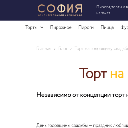
Пироги, торты и 
на заказ
Торты
Пирожное
Пироги
Пицца
Фу
Главная
Блог
Торт на годовщину свадьб
Торт
на
Независимо от концепции торт 
День годовщины свадьбы — праздник любящи