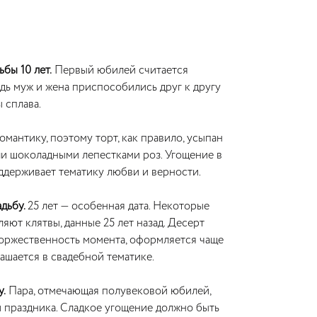
бы 10 лет.
Первый юбилей считается
дь муж и жена приспособились друг к другу
ы сплава.
омантику, поэтому торт, как правило, усыпан
и шоколадными лепестками роз. Угощение в
ддерживает тематику любви и верности.
адьбу.
25 лет — особенная дата. Некоторые
ляют клятвы, данные 25 лет назад. Десерт
оржественность момента, оформляется чаще
рашается в свадебной тематике.
у.
Пара, отмечающая полувековой юбилей,
и праздника. Сладкое угощение должно быть