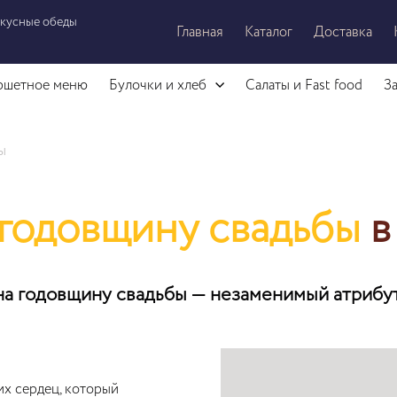
вкусные обеды
Главная
Каталог
Доставка
ршетное меню
Булочки и хлеб
Салаты и Fast food
З
ы
 годовщину свадьбы
в
на годовщину свадьбы — незаменимый атрибу
х сердец, который