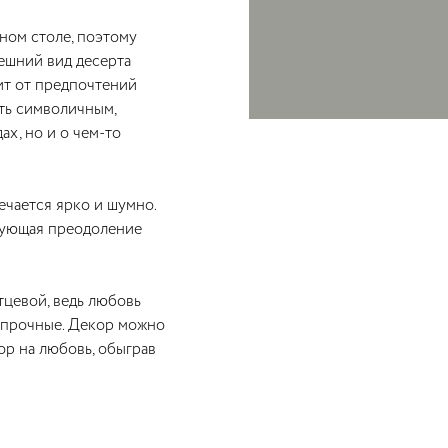
ном столе, поэтому
ешний вид десерта
ит от предпочтений
ть символичным,
ах, но и о чем-то
чается ярко и шумно.
енующая преодоление
тцевой, ведь любовь
непрочные. Декор можно
ор на любовь, обыграв