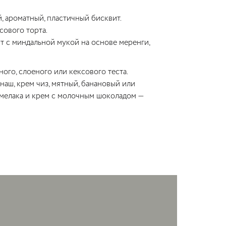
, ароматный, пластичный бисквит.
сового торта.
т с миндальной мукой на основе меренги,
ого, слоеного или кексового теста.
аш, крем чиз, мятный, банановый или
амелака и крем с молочным шоколадом —