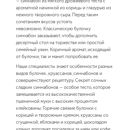
— синнабон из мягкого дрожжевого теста с
ароматной начинкой из корицы и глазурью из
нежного творожного сыра. Перед таким
сочетанием вкусов устоять
невозможно. Классическую булочку
синнабон заказывают, чтобы дополнить
десертный стол на торжестве или простой
семейный ужин. Коричный аромат, исходящий
от булочки, так и манит попробовать ее.
Наши специалисты знают особенности разных
видов булочек, круассанов, синнабонов и
совершенствуют рецептуру. Секрет сочных
сладких синнабонов — особое тесто, которое
замешивается из высококачественной
пшеничной муки с высоким процентом
клейковины. Горячие свежие булочки с
корицей и творожным кремом, круассаны со
сгущенкой, яблоками и корицей, шоколадом
удачно дополнят посиделки за чаем или кофе.