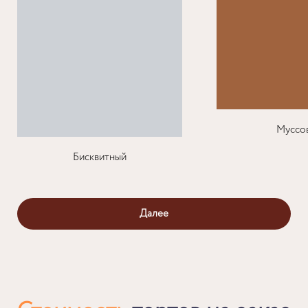
Муссо
Бисквитный
Далее